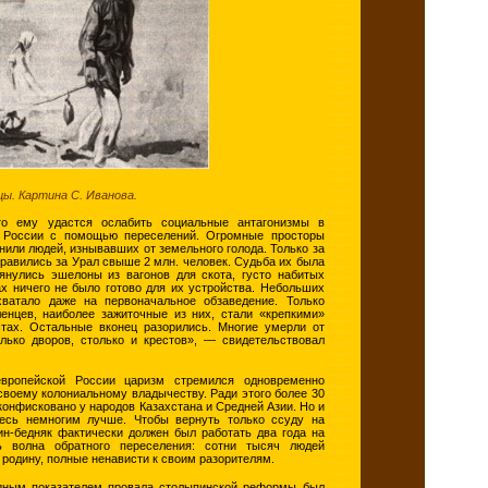
ы. Картина С. Иванова.
то ему удастся ослабить социальные антагонизмы в
е России с помощью переселений. Огромные просторы
или людей, изнывавших от земельного голода. Только за
правились за Урал свыше 2 млн. человек. Судьба их была
янулись эшелоны из вагонов для скота, густо набитых
х ничего не было готово для их устройства. Небольших
ватало даже на первоначальное обзаведение. Только
енцев, наиболее зажиточные из них, стали «крепкими»
тах. Остальные вконец разорились. Многие умерли от
лько дворов, столько и крестов», — свидетельствовал
вропейской России царизм стремился одновременно
своему колониальному владычеству. Ради этого более 30
конфисковано у народов Казахстана и Средней Азии. Но и
есь немногим лучше. Чтобы вернуть только ссуду на
ин-бедняк фактически должен был работать два года на
сь волна обратного переселения: сотни тысяч людей
 родину, полные ненависти к своим разорителям.
ным показателем провала столыпинской реформы был