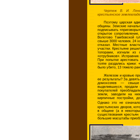
Чертеж В. И. Лен
крестьянское землевладе
Поэтому царская адм
общины. Земские начальн
подписывать «приговоры»
открытое сопротивление,
Волотово Тамбовской гу
свыше 3000 человек. 24 х
отказал. Местные влас
участки. Крестьяне решил
топорами, изгнали из
«отрубников». Исправник
При попытке арестовать 
толпе раздались крики: 
было убито, 13 тяжело ран
Железом и кровью про
ее результаты? За девять
домохозяев — свыше 
выделившихся, продали 
покупателей преобладал
земли, заводили на них
кирпичные постройки, д
Однако это не означал
крестьянских дворов, ко
в общине (а в некотор
существования крестьян 
большие масштабы приобр