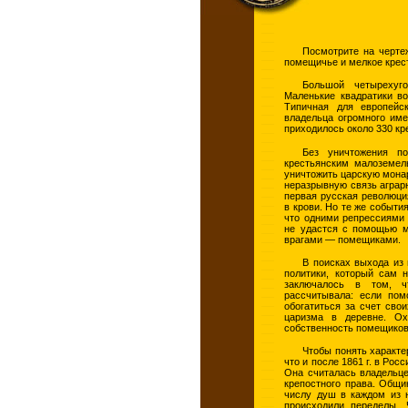
Посмотрите на чертеж
помещичье и мелкое крес
Большой четырехуг
Маленькие квадратики во
Типичная для европейс
владельца огромного име
приходилось около 330 кр
Без уничтожения п
крестьянским малоземел
уничтожить царскую мона
неразрывную связь аграрн
первая русская революци
в крови. Но те же событи
что одними репрессиями 
не удастся с помощью м
врагами — помещиками.
В поисках выхода из
политики, который сам 
заключалось в том, ч
рассчитывала: если пом
обогатиться за счет сво
царизма в деревне. Ох
собственность помещиков
Чтобы понять характе
что и после 1861 г. в Ро
Она считалась владельце
крепостного права. Общи
числу душ в каждом из н
происходили переделы. 