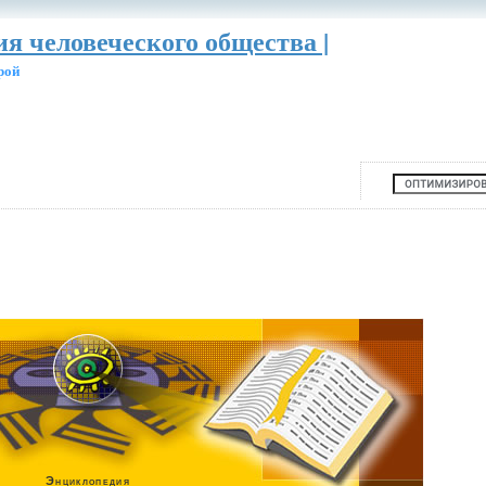
ия человеческого общества |
рой
Энциклопедия