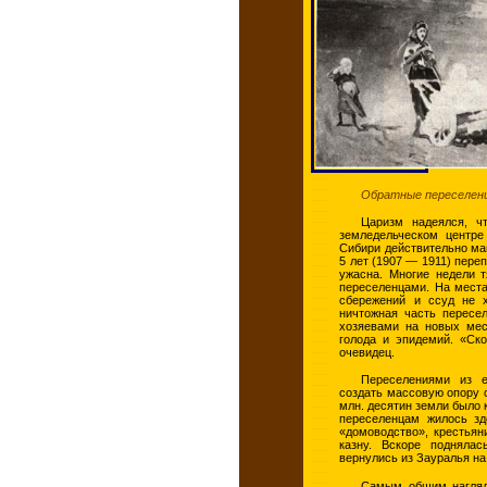
Обратные переселенц
Царизм надеялся, ч
земледельческом центр
Сибири действительно ман
5 лет (1907 — 1911) пере
ужасна. Многие недели т
переселенцами. На места
сбережений и ссуд не х
ничтожная часть пересел
хозяевами на новых мес
голода и эпидемий. «Ско
очевидец.
Переселениями из е
создать массовую опору 
млн. десятин земли было 
переселенцам жилось зд
«домоводство», крестьян
казну. Вскоре подняла
вернулись из Зауралья на
Самым общим нагляд