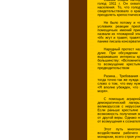
голод 1911 г. Он охва
населения. То, что голо
свидетельствовало о кра
преодолеть крепостничес
Не было потому и «
условиях реакции пре
помещичьих имений прин
назвали их «пожарной эпи
«Их жгут и травят, травят
панике писала консервати
Народный протест на
думе. При обсуждении с
выражавших интересы кр
большинству: «Вспомните
то возмущение крестья
предводительством
Разина... Требования
тогда точно так же нужда
слово о том, что ему ну
«Я вполне убежден, что 
моря».
С помощью аграрной
демократический лагер
великоруссов с нерусск
Если раньше крестьяне
возможность получения зе
от другой веры. Однако 
от возмущения к сознате
Этот путь многона
воздействием рабочег
монархии, всего строя угн