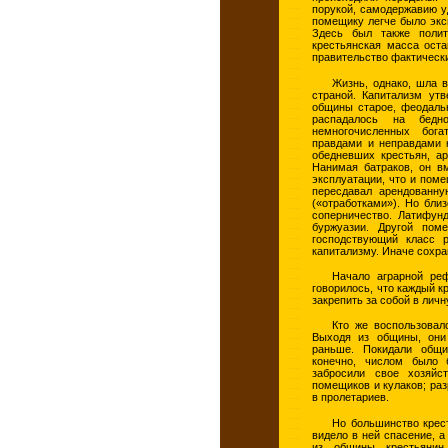
порукой, самодержавию у
помещику легче было экс
Здесь был также полит
крестьянская масса оста
правительство фактическ
Жизнь, однако, шла 
страной. Капитализм утв
общины старое, феодаль
распадалось на бедно
немногочисленных бог
правдами и неправдами 
обедневших крестьян, а
Нанимая батраков, он в
эксплуатации, что и поме
пересдавал арендованну
(«отработками»). Но бли
соперничество. Латифун
буржуазии. Другой пом
господствующий класс 
капитализму. Иначе сохра
Начало аграрной ре
говорилось, что каждый к
закрепить за собой в лич
Кто же воспользовал
Выходя из общины, они
раньше. Покидали общи
конечно, числом было 
забросили свое хозяйс
помещиков и кулаков; ра
в пролетариев.
Но большинство крест
видело в ней спасение, а
из общины крестьянин