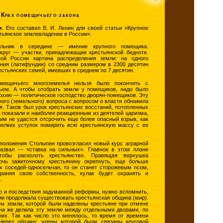
Крах помещичьего закона
. Его составил В. И. Ленин для своей статьи «Крупное
тьянское землевладение в России».
ольник в середине — имение крупного помещика.
круг — участки, принадлежащие крестьянской бедноте.
кой России картина распределения земли: на одного
ния (латифундии) со средним размером в 2300 десятин
естьянских семей, имевших в среднем по 7 десятин.
омещичьего многоземелья нельзя было покончить с
ьем. А чтобы отобрать земли у помещиков, надо было
рхию — политическое господство дворян-помещиков. Эту
ого (земельного) вопроса с вопросом о власти обнажила
я. Таков был урок крестьянских восстаний, потопленных
я показали и наиболее реакционным из деятелей царизма,
им не удастся отсрочить еще более опасный взрыв, как
елких уступок помирить всю крестьянскую массу с ее
 положения Столыпин провозгласил новый курс аграрной
назвал — «ставка на сильных». Главное в этом плане
тобы расколоть крестьянство. Правящая верхушка
очь зажиточному крестьянину окрепнуть, еще больше
их соседей-односельчан, то он станет сторожевым псом,
раняя свою собственность, кулак будет охранять и
.
р и последствия задуманной реформы, нужно вспомнить,
ссии продолжала существовать крестьянская община (мир).
м земли, которой были наделены крестьяне при отмене
на же делила эту землю между отдельными дворами, по
их. Так как число это менялось, то время от времени
Через общину, члены которой были связаны круговой