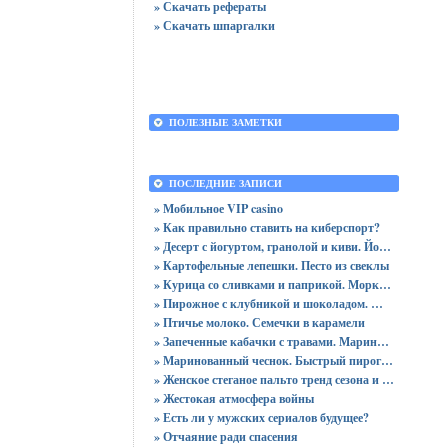
» Скачать рефераты
» Скачать шпаргалки
ПОЛЕЗНЫЕ ЗАМЕТКИ
ПОСЛЕДНИЕ ЗАПИСИ
» Мобильное VIP casino
» Как правильно ставить на киберспорт?
» Десерт с йогуртом, гранолой и киви. Йогуртовый десерт с бананом. Панна котта с лимоном
» Картофельные лепешки. Песто из свеклы
» Курица со сливками и паприкой. Морковные котлетки
» Пирожное с клубникой и шоколадом. Шоколадная панна котта
» Птичье молоко. Семечки в карамели
» Запеченные кабачки с травами. Маринованные цукини с чесноком
» Маринованный чеснок. Быстрый пирог с сосисками. Мясной хлебец
» Женское стеганое пальто тренд сезона и самый оптимальный вариант для практичных женщин
» Жестокая атмосфера войны
» Есть ли у мужских сериалов будущее?
» Отчаяние ради спасения