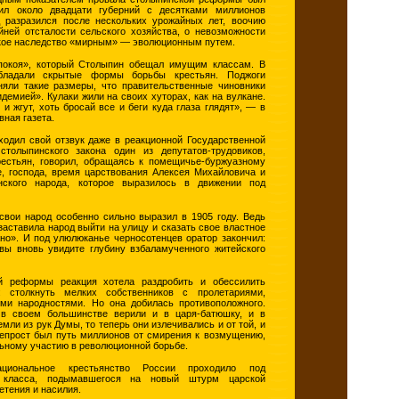
тил около двадцати губерний с десятками миллионов
д разразился после нескольких урожайных лет, воочию
йней отсталости сельского хозяйства, о невозможности
кое наследство «мирным» — эволюционным путем.
покоя», который Столыпин обещал имущим классам. В
обладали скрытые формы борьбы крестьян. Поджоги
яли такие размеры, что правительственные чиновники
демией». Кулаки жили на своих хуторах, как на вулкане.
 и жгут, хоть бросай все и беги куда глаза глядят», — в
вная газета.
ходил свой отзвук даже в реакционной Государственной
толыпинского закона один из депутатов-трудовиков,
естьян, говорил, обращаясь к помещичье-буржуазному
, господа, время царствования Алексея Михайловича и
нского народа, которое выразилось в движении под
 свои народ особенно сильно выразил в 1905 году. Ведь
 заставила народ выйти на улицу и сказать свое властное
жно». И под улюлюканье черносотенцев оратор закончил:
вы вновь увидите глубину взбаламученного житейского
 реформы реакция хотела раздробить и обессилить
ь: столкнуть мелких собственников с пролетариями,
ими народностями. Но она добилась противоположного.
 в своем большинстве верили и в царя-батюшку, и в
мли из рук Думы, то теперь они излечивались и от той, и
непрост был путь миллионов от смирения к возмущению,
льному участию в революционной борьбе.
циональное крестьянство России проходило под
о класса, подымавшегося на новый штурм царской
етения и насилия.