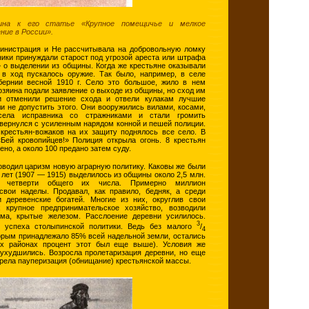
ина к его статье «Крупное помещичье и мелкое
ние в России».
инистрация и Не рассчитывала на добровольную ломку
ики принуждали старост под угрозой ареста или штрафа
 о выделении из общины. Когда же крестьяне оказывали
 в ход пускалось оружие. Так было, например, в селе
бернии весной 1910 г. Село это большое, жило в нем
озяина подали заявление о выходе из общины, но сход им
ти отменили решение схода и отвели кулакам лучшие
и не допустить этого. Они вооружились вилами, косами,
 села исправника со стражниками и стали громить
 вернулся с усиленным нарядом конной и пешей полиции.
крестьян-вожаков на их защиту поднялось все село. В
«Бей кровопийцев!» Полиция открыла огонь. 8 крестьян
ено, а около 100 предано затем суду.
водил царизм новую аграрную политику. Каковы же были
 лет (1907 — 1915) выделилось из общины около 2,5 млн.
четверти общего их числа. Примерно миллион
свои наделы. Продавал, как правило, бедняк, а среди
и деревенские богатей. Многие из них, округлив свои
 крупное предпринимательское хозяйство, возводили
ома, крытые железом. Расслоение деревни усилилось.
3
о успеха столыпинской политики. Ведь без малого
/
4
торым принадлежало 85% всей надельной земли, остались
ых районах процент этот был еще выше). Условия же
ухудшились. Возросла пролетаризация деревни, но еще
ела пауперизация (обнищание) крестьянской массы.