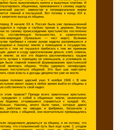
добно было выколачивать налоги и выкупные платежи. И
плуатировать общинника, прикованного к своему наделу.
ический расчет: замкнутая в патриархальные мирки
нется темной и послушной. Вот почему к концу XIX в.
и запретило выход из общины.
вперед. В начале XX в. Россия была уже промышленной
ердился в городе и глубоко проник в деревню. Внутри
ное по своему происхождению крестьянство постепенно
ту, составляющую большинство, и сравнительно
атеев-мироедов (буквально — «ест мир»). Всякими
кулак прибирал к своим рукам наделы разорившихся и
рендовал и покупал землю у помещиков и государства.
месте с тем не гнушался прибегать к тем же приемам
щик: давал в ссуду односельчанам деньги, хлеб, семена,
ю землю; за все это беднота расплачивалась трудом
зость кулака к помещику не уменьшала, а усиливала их
дии были главной помехой формированию крестьянской
ехой являлась община. Чтобы удержать латифундии,
решил поступиться общиной. Это был шаг навстречу
нить свою власть и доходы дворянство уже не могло.
форме положил царский указ 9 ноября 1906 г. В нем
рестьянин имеет право в любое время выйти из общины и
ную собственность свой надел.
ся этим правом? Прежде всего зажиточные крестьяне.
 «уводили» с собой и общинные земли, захваченные
ну бедняки, отчаявшиеся справиться с нуждой. Их,
больше. Наконец, много было таких, которые давно
тво, работали на заводах и фабриках, батрачили у
зрывая связь с общиной, они окончательно превращались
ьян продолжало держаться за общину, и не потому, что
 потому, что столыпинский путь был еще хуже. С уходом
 терял возможность пасти скот на общей земле,