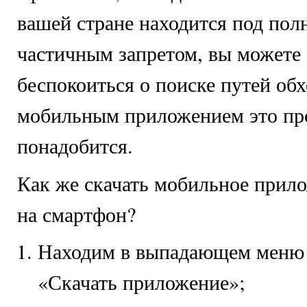
вашей стране находится под по
частичным запретом, вы можете
беспокоиться о поиске путей обх
мобильным приложением это пр
понадобится.
Как же скачать мобильное прило
на смартфон?
Находим в выпадающем меню 
«Скачать приложение»;