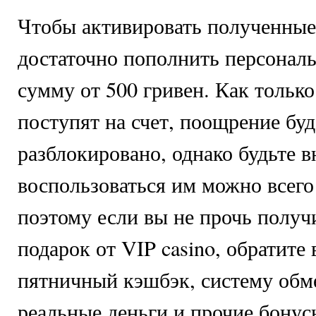
Чтобы активировать полученны
достаточно пополнить персональ
сумму от 500 гривен. Как только
поступят на счет, поощрение буд
разблокировано, однако будьте 
воспользоваться им можно всего 
поэтому если вы не прочь получ
подарок от VIP casino, обратите
пятничный кэшбэк, систему обм
реальные деньги и прочие бонус