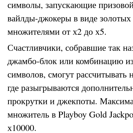
символы, запускающие призовой 
вайлды-джокеры в виде золотых 
множителями от х2 до х5.
Счастливчики, собравшие так н
джамбо-блок или комбинацию из т
символов, смогут рассчитывать 
где разыгрываются дополнитель
прокрутки и джекпоты. Максим
множитель в Playboy Gold Jackpo
х10000.