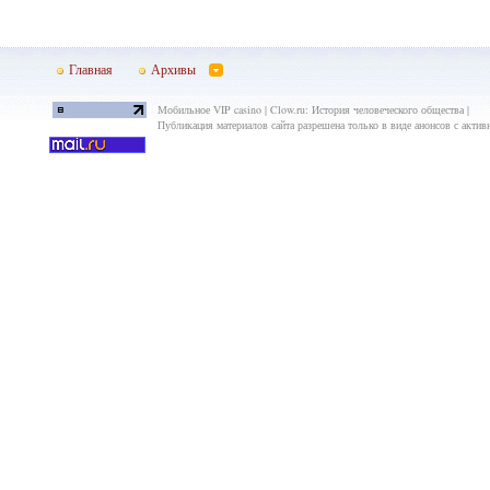
Главная
Архивы
Мобильное VIP casino | Clow.ru: История человеческого общества |
Публикация материалов сайта разрешена только в виде анонсов с актив