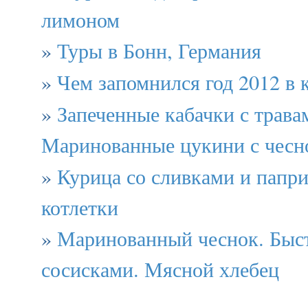
лимоном
»
Туры в Бонн, Германия
»
Чем запомнился год 2012 в 
»
Запеченные кабачки с трава
Маринованные цукини с чесн
»
Курица со сливками и папр
котлетки
»
Маринованный чеснок. Быс
сосисками. Мясной хлебец