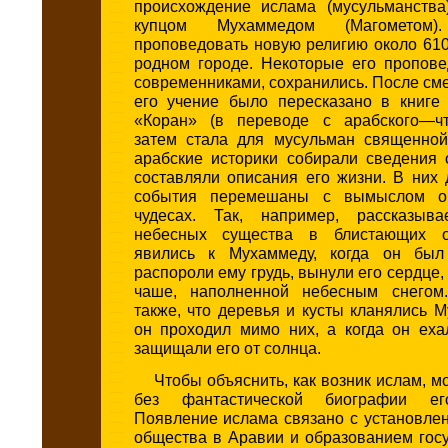
происхождение ислама (мусульманства
купцом Мухаммедом (Магометом
проповедовать новую религию около 610 г
родном городе. Некоторые его пропове
современниками, сохранились. После с
его учение было пересказано в книге
«Коран» (в переводе с арабского—чт
затем стала для мусульман священной
арабские историки собирали сведения
составляли описания его жизни. В них
события перемешаны с вымыслом о
чудесах. Так, например, рассказыва
небесных существа в блистающих 
явились к Мухаммеду, когда он был
распороли ему грудь, вынули его сердце,
чаше, наполненной небесным снегом.
также, что деревья и кусты кланялись М
он проходил мимо них, а когда он еха
защищали его от солнца.
Чтобы объяснить, как возник ислам, м
без фантастической биографии ег
Появление ислама связано с установле
общества в Аравии и образованием гос