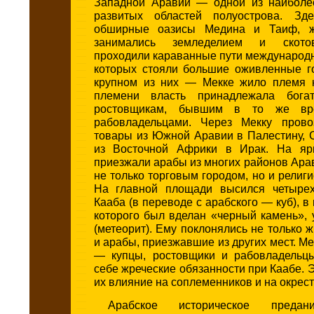
Западной Аравии — одной из наиболе
развитых областей полуострова. Зде
обширные оазисы Медина и Таиф, ж
занимались земледелием и скотов
проходили караванные пути международн
которых стояли большие оживленные г
крупном из них — Мекке жило племя 
племени власть принадлежала бог
ростовщикам, бывшим в то же вр
рабовладельцами. Через Мекку прово
товары из Южной Аравии в Палестину, 
из Восточной Африки в Ирак. На яр
приезжали арабы из многих районов Ара
не только торговым городом, но и религ
На главной площади высился четырех
Кааба (в переводе с арабского — куб), в
которого был вделан «черный камень»,
(метеорит). Ему поклонялись не только ж
и арабы, приезжавшие из других мест. Ме
— купцы, ростовщики и рабовладельц
себе жреческие обязанности при Каабе. 
их влияние на соплеменников и на окрес
Арабское историческое предан