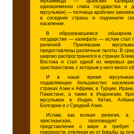
Мухаммеда — арабских халиф
одновременно глава государства и д
мусульман) — полчища арабских завоева
в соседние страны и подчинили св
население.
В образовавшемся обширном
государстве — халифате — ислам стал 
религией. Принявшим мусульм
предоставлены различные льготы. В сре
широко распространился в странах Ближ
Востока и стал одной из мировых ре
христианством, с которым у него много о
И в наше время мусульмане
подавляющее большинство населен
странах Азии и Африки, в Турции, Иране
Пакистане, а также в Индонезии. Кро
мусульман в Индии, Китае, Албани
Болгарии и
в
Средней Азии.
Ислам, как всякая религия, в
христианская, проповедует фа
представление о мире и требует 
покорности, отвлекая их от борьбы за лу