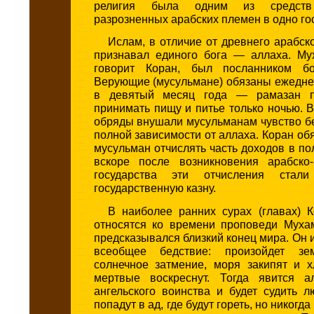
религия была одним из средств
разрозненных арабских племен в одно го
Ислам, в отличие от древнего арабск
признавал единого бога — аллаха. Му
говорит Коран, был посланником б
Верующие (мусульмане) обязаны ежедне
в девятый месяц года — рамазан пос
принимать пищу и питье только ночью. 
обряды внушали мусульманам чувство б
полной зависимости от аллаха. Коран об
мусульман отчислять часть доходов в по
вскоре после возникновения арабско-
государства эти отчисления стал
государственную казну.
В наиболее ранних сурах (главах) К
относятся ко времени проповеди Муха
предсказывался близкий конец мира. Он 
всеобщее бедствие: произойдет зе
солнечное затмение, моря закипят и х
мертвые воскреснут. Тогда явится а
ангельского воинства и будет судить 
попадут в ад, где будут гореть, но никогда