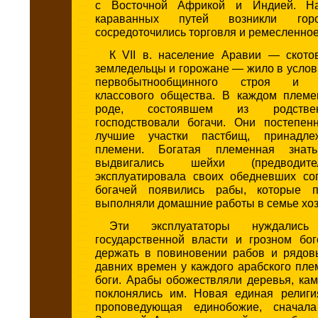
с Восточной Африкой и Индией. На
караванных путей возникли го
сосредоточились торговля и ремесленное
К VII в. население Аравии — скотов
земледельцы и горожане — жило в усло
первобытнообщинного строя и 
классового общества. В каждом плем
роде, состоявшем из родстве
господствовали богачи. Они постепен
лучшие участки пастбищ, принадл
племени. Богатая племенная знат
выдвигались шейхи (предводит
эксплуатировала своих обедневших со
богачей появились рабы, которые 
выполняли домашние работы в семье хоз
Эти эксплуататоры нуждалис
государственной власти и грозном бо
держать в повиновении рабов и рядов
давних времен у каждого арабского пл
боги. Арабы обожествляли деревья, кам
поклонялись им. Новая единая религ
проповедующая единобожие, сначал