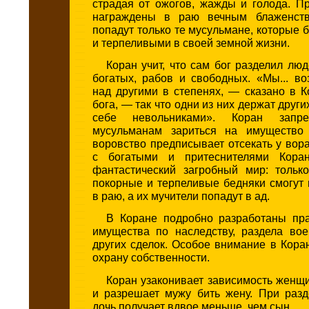
страдая от ожогов, жажды и голода. П
награждены в раю вечным блаженст
попадут только те мусульмане, которые
и терпеливыми в своей земной жизни.
Коран учит, что сам бог разделил лю
богатых, рабов и свободных. «Мы... в
над другими в степенях, — сказано в 
бога, — так что одни из них держат друг
себе невольниками». Коран запр
мусульманам зариться на имущество 
воровство предписывает отсекать у вора
с богатыми и притеснителями Кора
фантастический загробный мир: тольк
покорные и терпеливые бедняки смогут
в раю, а их мучители попадут в ад.
В Коране подробно разработаны пр
имущества по наследству, раздела во
других сделок. Особое внимание в Кор
охрану собственности.
Коран узаконивает зависимость женщ
и разрешает мужу бить жену. При разд
дочь получает вдвое меньше, чем сын.