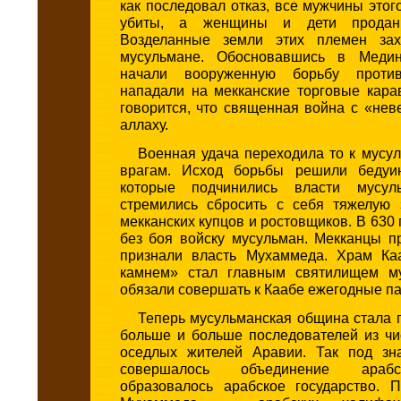
как последовал отказ, все мужчины это
убиты, а женщины и дети продан
Возделанные земли этих племен зах
мусульмане. Обосновавшись в Медин
начали вооруженную борьбу проти
нападали на мекканские торговые кара
говорится, что священная война с «не
аллаху.
Военная удача переходила то к мусул
врагам. Исход борьбы решили бедуин
которые подчинились власти мусул
стремились сбросить с себя тяжелую 
мекканских купцов и ростовщиков. В 630 
без боя войску мусульман. Мекканцы п
признали власть Мухаммеда. Храм Ка
камнем» стал главным святилищем му
обязали совершать к Каабе ежегодные п
Теперь мусульманская община стала 
больше и больше последователей из чи
оседлых жителей Аравии. Так под зн
совершалось объединение араб
образовалось арабское государство. 