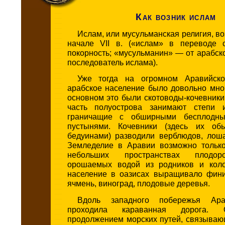
Как возник ислам
Ислам, или мусульманская религия, во
начале VII в. («ислам» в переводе 
покорность; «мусульманин» — от арабс
последователь ислама).
Уже тогда на огромном Аравийско
арабское население было довольно мно
основном это были скотоводы-кочевник
часть полуострова занимают степи и
граничащие с обширными бесплодн
пустынями. Кочевники (здесь их об
бедуинами) разводили верблюдов, лоша
Земледелие в Аравии возможно только
небольших пространствах плодор
орошаемых водой из родников и коло
население в оазисах выращивало фин
ячмень, виноград, плодовые деревья.
Вдоль западного побережья Ара
проходила караванная дорога.
продолжением морских путей, связываю