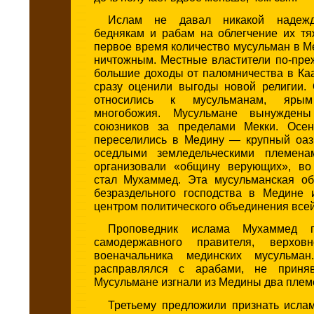
Ислам не давал никакой надежд
беднякам и рабам на облегчение их тя
первое время количество мусульман в М
ничтожным. Местные властители по-пре
большие доходы от паломничества в Ка
сразу оценили выгоды новой религии.
относились к мусульманам, ярым
многобожия. Мусульмане вынужден
союзников за пределами Мекки. Осен
переселились в Медину — крупный оаз
оседлыми земледельческими племена
организовали «общину верующих», во
стал Мухаммед. Эта мусульманская о
безраздельного господства в Медине 
центром политического объединения все
Проповедник ислама Мухаммед п
самодержавного правителя, верхо
военачальника мединских мусульма
расправлялся с арабами, не приня
Мусульмане изгнали из Медины два плем
Третьему предложили признать ислам